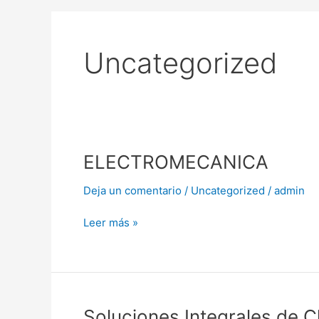
Uncategorized
ELECTROMECANICA
ELECTROMECANICA
Deja un comentario
/
Uncategorized
/
admin
Leer más »
Soluciones
Soluciones Integrales de C