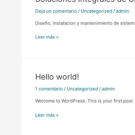
Integrales
Deja un comentario
/
Uncategorized
/
admin
de
Climatizacion
Diseño, instalacion y mantenimiento de sis
para
Empresas.
Leer más »
Hello
Hello world!
world!
1 comentario
/
Uncategorized
/
admin
Welcome to WordPress. This is your first post. Ed
Leer más »